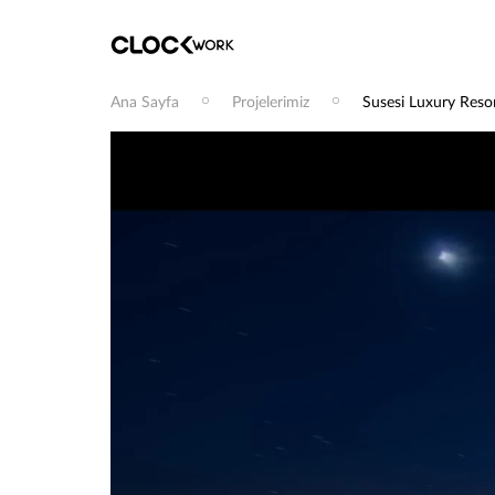
Ana Sayfa
Projelerimiz
Susesi Luxury Reso