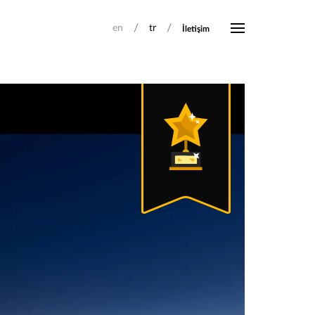
/
/
en
tr
İletişim