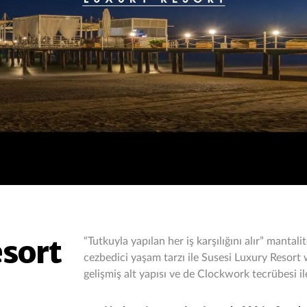
esort
“Tutkuyla yapılan her iş karşılığını alır” mantalit
cezbedici yaşam tarzı ile Susesi Luxury Resort 
gelişmiş alt yapısı ve de Clockwork tecrübesi il