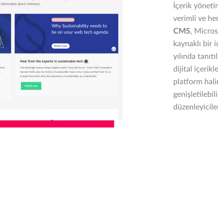
İçerik yöneti
verimli ve he
CMS
, Micros
kaynaklı bir 
yılında tanıt
dijital içeri
platform hali
genişletilebili
düzenleyicile