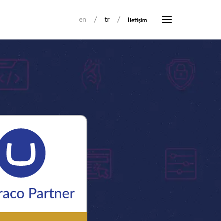
/
/
en
tr
İletişim