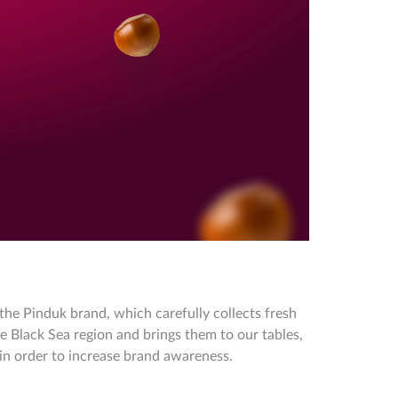
the Pinduk brand, which carefully collects fresh
e Black Sea region and brings them to our tables,
 in order to increase brand awareness.