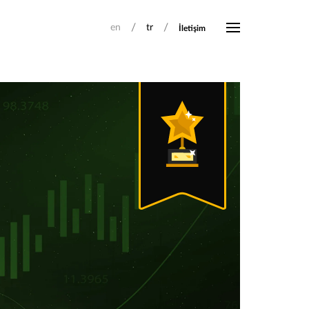
/
/
en
tr
İletişim