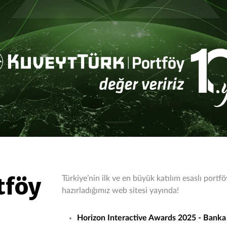
tföy
Türkiye’nin ilk ve en büyük katılım esaslı portf
hazırladığımız web sitesi yayında!
Horizon Interactive Awards 2025 - Banka