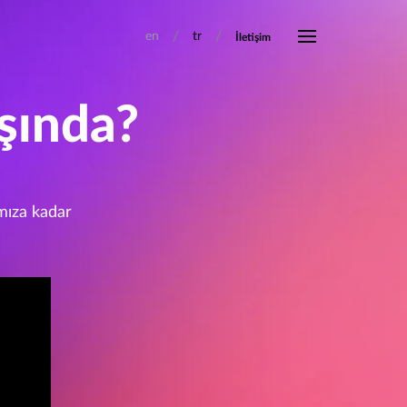
/
/
en
tr
İletişim
şında?
ımıza kadar