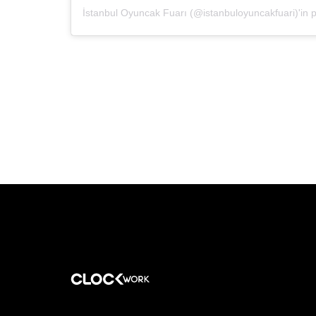
İstanbul Oyuncak Fuarı (@istanbuloyuncakfuari)'in pa