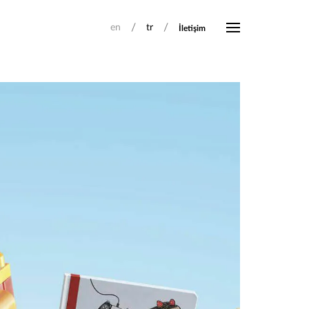
/
/
en
tr
İletişim