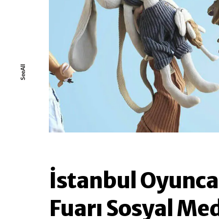
SeeAll
İstanbul Oyunc
Fuarı Sosyal Me