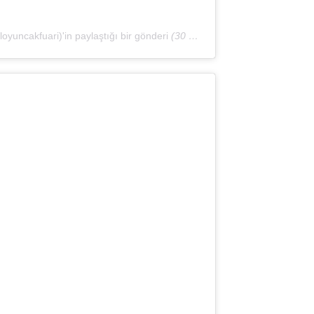
yuncakfuari)'in paylaştığı bir gönderi
(30 Nis, 2020, 12:28öö PDT)