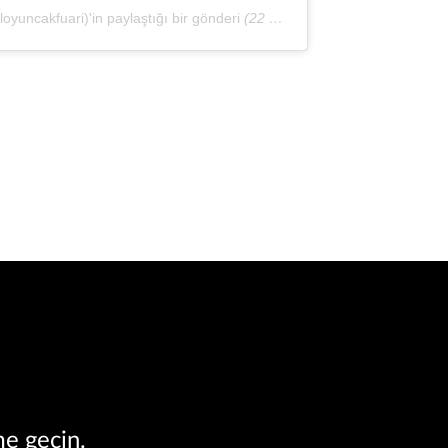
yuncakfuari)'in paylaştığı bir gönderi
(22 Şub, 2020, 12:08öö PST)
me geçin.