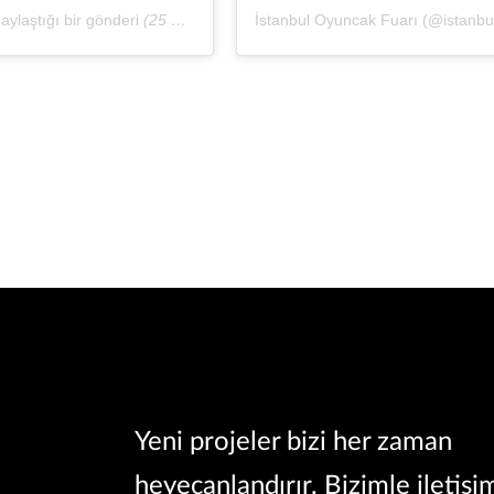
ylaştığı bir gönderi
(25 Mar, 2020, 1:41öö PDT)
İstanbul Oyuncak Fuarı (@istanbulo
Yeni projeler bizi her zaman
heyecanlandırır. Bizimle iletişi