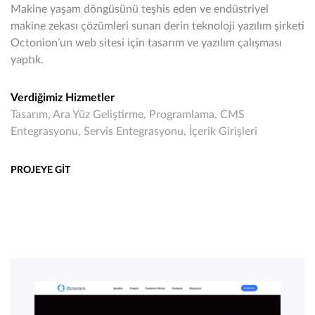
Makine yaşam döngüsünü teşhis eden ve endüstriyel
makine zekası çözümleri sunan derin teknoloji yazılım şirketi
Octonion’un web sitesi için tasarım ve yazılım çalışması
yaptık.
Verdiğimiz Hizmetler
Tasarım, Ara Yüz Geliştirme, Programlama, CMS
Entegrasyonu, Servis Entegrasyonu, İçerik Girişleri
PROJEYE GİT