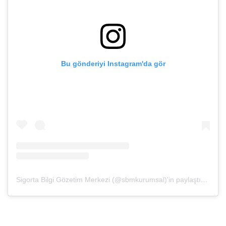
Bu gönderiyi Instagram'da gör
Sigorta Bilgi Gözetim Merkezi (@sbmkurumsal)'in paylaştığı bir gönderi