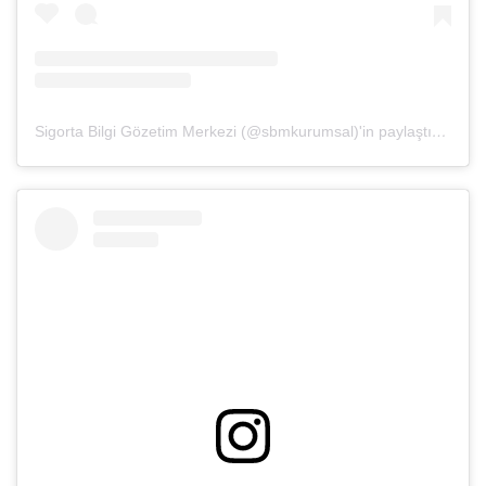
Sigorta Bilgi Gözetim Merkezi (@sbmkurumsal)'in paylaştığı bir gönderi