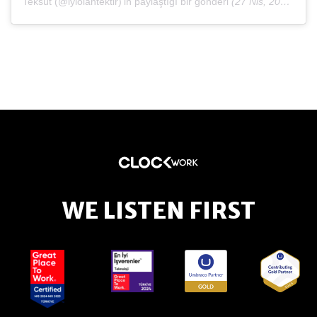
Teksüt (@iyiolantektir)'in paylaştığı bir gönderi
(27 Nis, 2020, 9:36öö PDT)
WE LISTEN FIRST