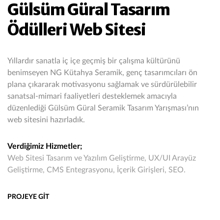
Gülsüm Güral Tasarım
Ödülleri Web Sitesi
Yıllardır sanatla iç içe geçmiş bir çalışma kültürünü
benimseyen NG Kütahya Seramik, genç tasarımcıları ön
plana çıkararak motivasyonu sağlamak ve sürdürülebilir
sanatsal-mimari faaliyetleri desteklemek amacıyla
düzenlediği Gülsüm Güral Seramik Tasarım Yarışması’nın
web sitesini hazırladık.
Verdiğimiz Hizmetler;
Web Sitesi Tasarım ve Yazılım Geliştirme, UX/UI Arayüz
Geliştirme, CMS Entegrasyonu, İçerik Girişleri, SEO.
PROJEYE GİT